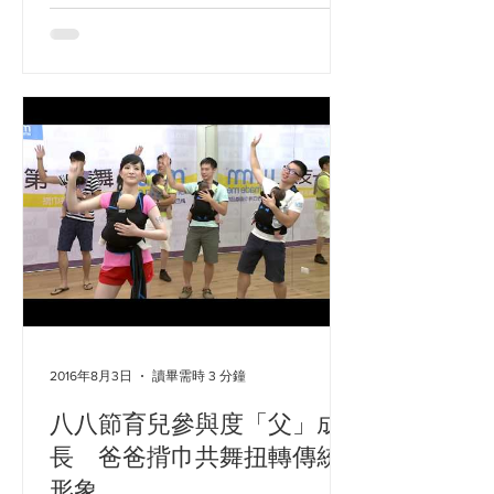
年輕的新手爸爸，正用揹巾將心愛的寶
寶揹在懷裡，腳底踩著拍子、身體隨著
音樂搖擺，帶領他們的，正是這一對青
梅竹馬的夫妻檔，揹巾互援團的團長，
郭奕宏和Diana。 初見郭奕宏和Diana，
很難想像，外表看起來非常年輕的兩
人，已經是三個小孩的父母，也是台灣
擁有國際揹巾顧問證照的第一人和第二
人；他們在網路上成立的「揹巾互援
團」，短短幾個月，加入的媽媽有好幾
千人，而他們推廣親密育兒，今年更邁
入第九個年頭。 進入「揹巾互援團」的
粉絲頁，會看到很多媽媽的提問，例
如：請問有沒有爸爸媽媽能夠分享Wuti
2016年8月3日
讀畢需時 3 分鐘
無敵長布揹巾的穿戴技巧？主要是外出
時操作揹巾，揹巾因為太長總會拖到地
八八節育兒參與度「父」成
上，公共場所的地板難免比較不衛生，
長 爸爸揹巾共舞扭轉傳統
請問有沒有不拖地的穿戴技巧可以分
形象