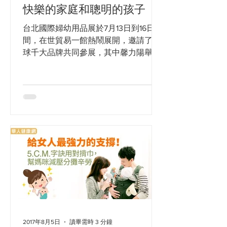
快樂的家庭和聰明的孩子
台北國際婦幼用品展於7月13日到16日期
間，在世貿易一館熱鬧展開，邀請了全
球千大品牌共同參展，其中馨力陽舉辦
的 「用揹巾養成快樂家庭&聰明孩子」
活動，邀請了兩位專家，包括職能治療
師黃彥鈞老師，以及台灣首位國際揹巾
穿戴顧問Diana老師現場開講，讓許多
新手爸爸媽媽直呼，原來一條揹巾竟然
有這麼多學問。 對於許多新手爸媽來
說，一條好用的揹巾在許多時候可以幫
上大忙，實際上，揹巾帶來的不僅是實
用的幫助，也是父母貼近寶寶間最親密
的互動方式之一。職能治療師說黃彥鈞
老師表示，揹巾不只是爸媽照顧孩子的
工具，也能刺激寶寶的感統，例如寶寶
可以用比較高的視野看見周遭的環境、
2017年8月5日
讀畢需時 3 分鐘
可以和爸媽自由行動、依附在大人胸前