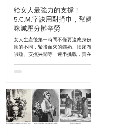
能聞到安心的味道等等。每個孩子都是
給女人最強力的支撐！
獨立個體，媽媽也是。黃彥鈞老師也鼓
5.C.M.字訣用對揹巾，幫媽
勵媽媽產後找回自己，因為只有開心的
媽媽，才有開心的孩子。 對於揹巾的選
咪減壓分攤辛勞
擇，揹巾穿戴顧問Diana老師認為，最
女人生產後第一時間不僅要適應身份轉
重要的是每位家長都應該針對不同喜
換的不同，緊接而來的餵奶、換尿布、
好、體型需求、舒適度等來進行挑選。
哄睡、安撫哭鬧等一連串挑戰，實在讓
世界上沒有任何一款揹巾可以完美的運
人耗費心力。若另一半因忙於工作，又
用在所有的情境，所以依需求搭配使用
無法立即給予支援，媽咪們更只能硬著
是最好的建議。Diana老師表示，這兩
頭皮「孤軍奮戰」，長期下來，不但身
年我們在...
心靈吃不消，更容易使媽媽手、五十肩
上身。因此，如何慎選揹巾為媽咪分憂
解...