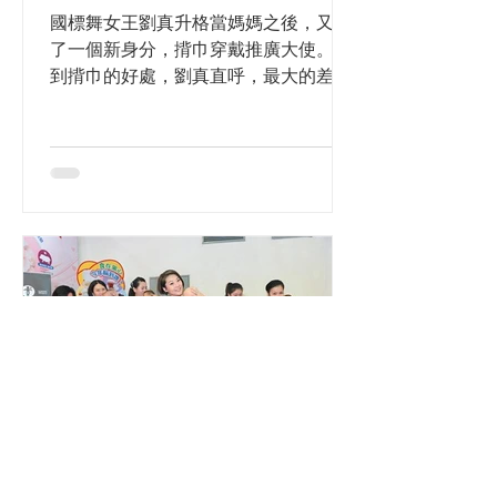
國標舞女王劉真升格當媽媽之後，又多
了一個新身分，揹巾穿戴推廣大使。 說
到揹巾的好處，劉真直呼，最大的差別
就是減輕媽媽的負擔。在沒有使用揹巾
之前，她每天用手抱小孩，不但腰酸背
痛、脖子僵硬，還有媽媽手的困擾，尤
其是左手大拇指一度很嚴重，讓她懷疑
是否已經脫臼。自從使用揹巾，腰酸
背...
2016年5月29日
讀畢需時 4 分鐘