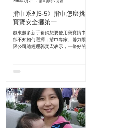
2016年7月7日
讀畢需時 2 分鐘
揹巾系列5-5》揹巾怎麼挑
寶寶安全擺第一
越來越多新手爸媽想要使用寶寶揹巾，
卻不知如何選擇；揹巾專家、馨力陽有
限公司總經理郭奕宏表示，一條好的揹
巾，首先要給予寶寶最安全的保護，同
時考量寶寶與媽媽的舒適度，以及在任
何揹法下，姿勢都要符合人體工學，再
依據寶寶與媽媽的需求及生活方式，來
挑選適合的揹巾。...