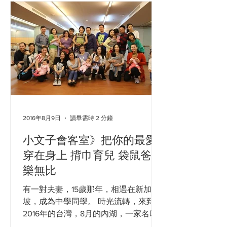
擔心...
2016年8月9日
讀畢需時 2 分鐘
小文子會客室》把你的最愛
穿在身上 揹巾育兒 袋鼠爸媽
樂無比
有一對夫妻，15歲那年，相遇在新加
坡，成為中學同學。 時光流轉，來到
2016年的台灣，8月的內湖，一家名叫
「Oovi，無比」的親子同樂館。有幾位