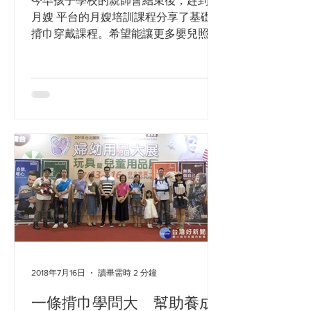
今早孩子學校的親師會結束後，趕到 愛
月嫂 平台的月嫂培訓課程分享了基礎的
揹巾穿戴課程。希望能讓更多嬰兒照顧
的從業人員能瞭解正確安全的揹巾穿戴
認知，以及揹巾對親子好處的觀念！ 預
告一下，今年的揹巾輔導員培訓預計10
月開，輔導員的進修 CPD課也會一起
哦。
2018年7月16日
讀畢需時 2 分鐘
一條揹巾學問大 幫助養成