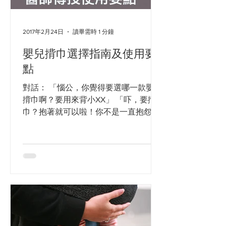
2017年2月24日
讀畢需時 1 分鐘
嬰兒揹巾選擇指南及使用要
點
對話： 「惱公，你覺得要選哪一款嬰兒
揹巾啊？要用來背小XX」 「吓，要揹
巾？抱著就可以啦！你不是一直抱怨你
有蝴蝶袖嗎？吊著或拎著也可以啦！」
「拎著？好呀，去東京迪士尼渡假和沖
繩之旅，你都給我抱著小XX！不准給我
叫手酸喊累。而且揹巾使用方式不當，
可是會影響寶寶發展的！」...