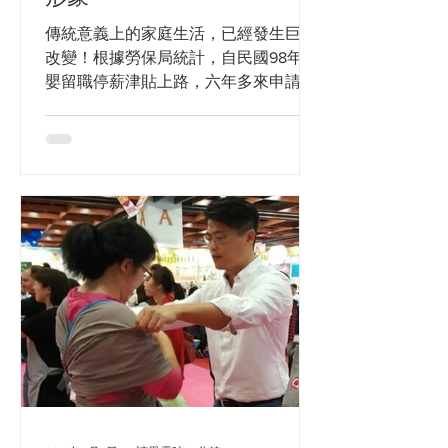
享？又或是：想請問寶寶目前10公斤、
一歲七個月、身高大概80多，想入手
傳統意義上的家庭生活，已經發生巨大
3p3，會不會背沒多久就不能背了啊？
改變！根據勞保局統計，自民國98年育
揹巾不是新鮮事，但對現代新手爸媽來
嬰留職停薪津貼上路，六年多來申請人
說，則是一門需要學習的課程。郭奕宏
數總計32.5萬餘人；其中女性27萬餘人
和Diana接受
（佔83%）；男性約5.4萬人（佔
17%），可見現代爸爸對育嬰的接受度
頗高；除了觀念改變，政府推動育嬰津
貼和兩性平權，讓男主外、女...