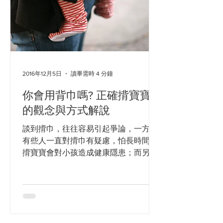
2016年12月5日
讀畢需時 4 分鐘
你會用背巾嗎? 正確揹寶寶
的觀念與方式解說
談到揹巾，往往容易引起爭論，一方面
有些人一直對揹巾有疑慮，怕長時間的
揹寶寶會對小孩造成健康隱患；而另外
一方面，揹巾越來越為新手爸媽們所青
睞。所以，當爸媽們選擇揹巾的時候，
如果能夠了解怎樣的揹巾是正確的揹
巾、而怎樣使用是正確的方法，就可以
享受揹巾帶來的各種好處、而不需要去