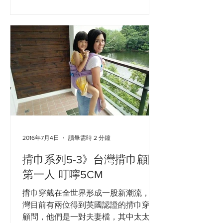
造成傷害。 秉坤婦幼醫院小兒科主任黃
偉垣醫師指出，剛出生的寶寶，頭頸
部...
2016年7月4日
讀畢需時 2 分鐘
揹巾系列5-3》台灣揹巾顧問
第一人 叮嚀5CM
揹巾穿戴在全世界形成一股新潮流，台
灣目前有兩位得到英國認證的揹巾穿戴
顧問，他們是一對夫妻檔，其中太太