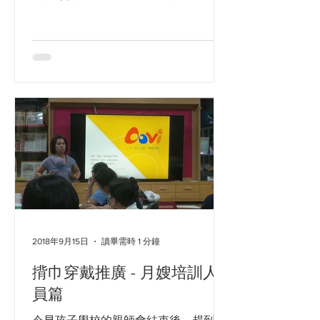
小魚 & Cookie 餅乾貓 輔導員的加入，
一起聽聽 Sandra 的心得 這次主題是哺
乳家庭趴趴走，除了聽毛醫師跟媽媽們
的分享，也以揹巾輔導員的身份跟大
家...
2018年9月15日
讀畢需時 1 分鐘
揹巾穿戴推廣 - 月嫂培訓人
員篇