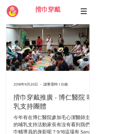
揹巾穿戴
2018年9月20日
讀畢需時 1 分鐘
揹巾穿戴推廣 - 博仁醫院 哺
乳支持團體
今年有在博仁醫院參加毛心潔醫師主持
的哺乳支持活動家長有沒有看到我們揹
巾輔導員的身影呢？9/18這場有 Sandra