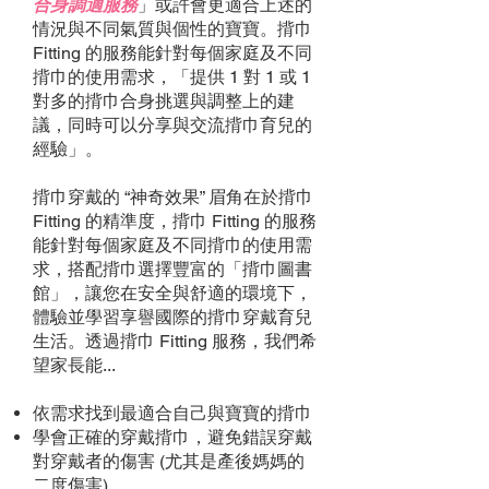
合身調適服務
」或許會更適合上述的
情況與不同氣質與個性的寶寶。揹巾
Fitting 的服務能針對每個家庭及不同
揹巾的使用需求，「提供 1 對 1 或 1
對多的揹巾合身挑選與調整上的建
議，同時可以分享與交流揹巾育兒的
經驗」。
揹巾穿戴的 “神奇效果” 眉角在於揹巾
Fitting 的精準度，揹巾 Fitting 的服務
能針對每個家庭及不同揹巾的使用需
求，搭配揹巾選擇豐富的「揹巾圖書
館」，讓您在安全與舒適的環境下，
體驗並學習享譽國際的揹巾穿戴育兒
生活。透過揹巾 Fitting 服務，我們希
望家長能...
依需求找到最適合自己與寶寶的揹巾
學會正確的穿戴揹巾，避免錯誤穿戴
對穿戴者的傷害 (尤其是產後媽媽的
二度傷害)