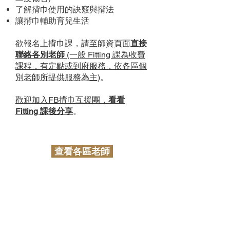
了解揹巾使用的訣竅與揹法
讓揹巾輔助育兒生活
​欲報名上揹巾課，請至師資頁面
直接
聯絡
各別
老師
(一般 Fitting 課為收費
課程，有定點或到府服務，依各區個
別老師所提供服務為主)
。
歡迎加入FB揹巾互援團，
看看
Fitting 課後分享
。
查看各區老師
揹巾穿戴 推廣 & 培訓