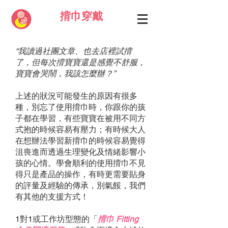
揹巾穿戴
“我讀過社團文章、也去店裡試揹
了，但每次揹寶寶還是感覺不舒服，
寶寶會哭鬧，我該怎麼辦？”
上述的狀況可能發生的原因有很多
種，別忘了使用揹巾時，你跟你的孩
子都在學習，有些寶寶在被用不同方
式抱的時候容易有壓力；有時候大人
在想辦法學習新揹巾的時候容易覺得
沮喪進而透過生理變化及情緒影響小
孩的心情。學會順利的使用揹巾不見
得只是產品的操作，有時更需要貼身
的評量及經驗的傳承，別氣餒，我們
有其他的支援方式！
1對1或工作坊型態的「
揹巾 Fitting