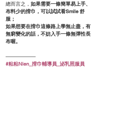
總而言之，
如果需要一條簡單易上手、
布料少的揹巾，可以試試看
Smile 舒
服
；
如果想要在揹巾這條路上學無止盡，有
無窮變化的話，不妨入手一條
無彈性長
布
喔。
—
—————
#粘粘Nien_揹巾輔導員_泌乳照服員