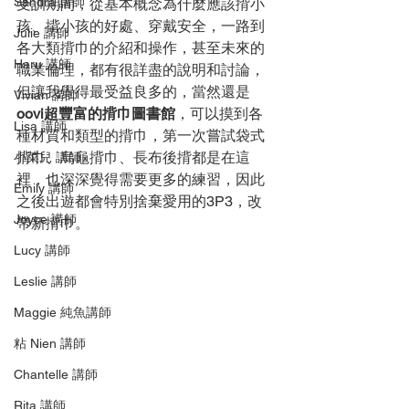
Sandra 講師
受訓期間，從基本概念為什麼應該揹小
孩、揹小孩的好處、穿戴安全，一路到
Julie 講師
各大類揹巾的介紹和操作，甚至未來的
Haru 講師
職業倫理，都有很詳盡的說明和討論，
但讓我覺得最受益良多的，當然還是
Vivian 講師
oovi超豐富的揹巾圖書館
，可以摸到各
Lisa 講師
種材質和類型的揹巾，第一次嘗試袋式
揹巾、烏龜揹巾、長布後揹都是在這
小菜兒 講師
裡，也深深覺得需要更多的練習，因此
Emily 講師
之後出遊都會特別捨棄愛用的3P3，改
Joyce 講師
帶新揹巾。
Lucy 講師
Leslie 講師
Maggie 純魚講師
粘 Nien 講師
Chantelle 講師
Rita 講師