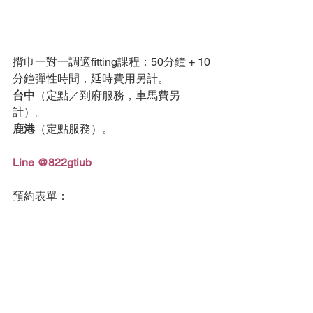
揹巾一對一調適fitting課程：50分鐘 + 10
分鐘彈性時間，延時費用另計。
台中
（定點／到府服務，車馬費另
計）。
鹿港
（定點服務）。
Line @822gtiub
預約表單：
https://www.babywearing.tw/contact
記得要選擇講師
，才能正確收到您的來
信喔。
揹巾育兒
粘 Nien 講師