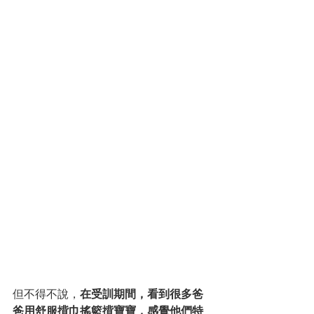
但不得不說，
在受訓期間，看到很多爸
爸用舒服揹巾搖籃揹寶寶，感覺他們特