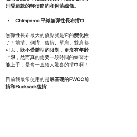
別愛這款的輕便簡約和俐落線條。
Chimparoo 平織無彈性長布揹巾
無彈性長布最大的優點就是它的
變化性
了！前揹、側揹、後揹、單肩、雙肩都
可以，
既不受體型的限制，更沒有年齡
上限
，然而真的需要一段時間的練習才
能上手，是會一直給人驚喜的揹巾啊！
目前我最常使用的是
最基礎的FWCC前
揹和Rucksack後揹
。