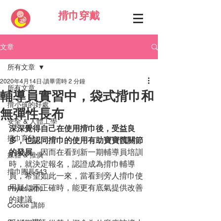
揹巾穿戴
文章
所有文章
2020年4月14日
讀畢需時 2 分鐘
所有文章
輔導員實習中，袋式揹巾和
揹小孩的好處
無彈性長布
安全 & 人體工學
深深覺得自己在使用揹巾後，受益良
揹巾育兒
多，也認同揹巾的使用有助寶寶髖關節
的發展
，因而在看到新一期輔導員培訓
媒體 & 推廣
時，就決定報名，認證成為揹巾輔導
揹巾團長543
員，希望如此一來，當看到旁人揹巾使
用疑似不正確時，能更有底氣提供改善
Phyllis 講師
的建議。
Cookie 講師