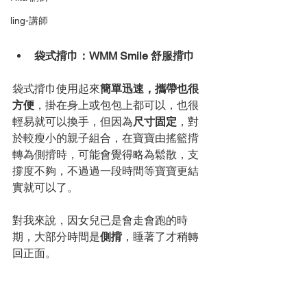
ling-講師
袋式揹巾：WMM Smile 舒服揹巾
袋式揹巾使用起來
簡單迅速，攜帶也很
方便
，掛在身上或包包上都可以，也很
輕易就可以換手，但因為
尺寸固定
，對
於較瘦小的親子組合，在寶寶由搖籃揹
轉為側揹時，可能會覺得略為鬆散，支
撐度不夠，不過過一段時間等寶寶更結
實就可以了。
對我來說，因女兒已是會走會跑的時
期，大部分時間是
側揹
，睡著了才稍轉
回正面。