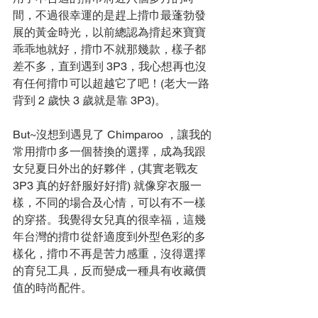
間，不過很幸運的是趕上揹巾最蓬勃發
展的黃金時光，以前總認為揹起來寶寶
乖乖地就好，揹巾不就那幾款，樣子都
差不多，直到遇到 3P3，我心想再也沒
有任何揹巾可以超越它了吧！(老大一路
背到 2 歲快 3 歲就是靠 3P3)。
But~沒想到遇見了 Chimparoo ，讓我的
常用揹巾多一個替換的選擇，成為我跟
女兒夏日外出的好夥伴，(其實老戰友 
3P3 真的好舒服好好揹) 就像穿衣服一
樣，不同的場合及心情，可以有不一樣
的穿搭。我覺得女兒真的很幸福，這幾
年台灣的揹巾從舒適度到外型色彩的多
樣化，揹巾不再是苦力感重，沒得選擇
的育兒工具，反而變成一種具有收藏價
值的時尚配件。