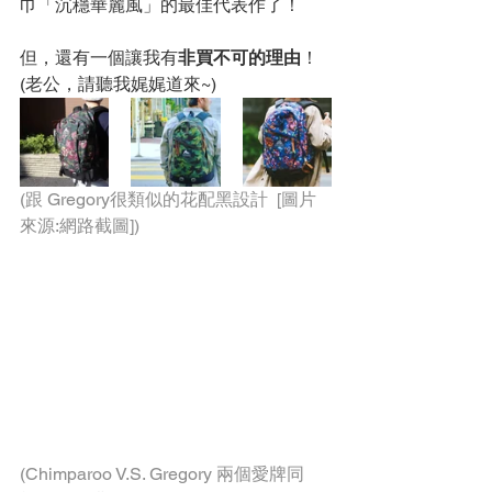
巾「沉穩華麗風」的最佳代表作了！
但，還有一個讓我有
非買不可的理由
！
(老公，請聽我娓娓道來~)
(跟 Gregory很類似的花配黑設計  [圖片
來源:網路截圖])
(Chimparoo V.S. Gregory 兩個愛牌同