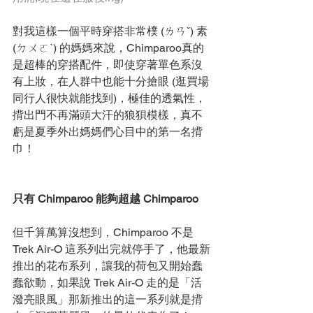
對我這樣一個平時穿搭非常樸 (ㄌㄢˇ) 素 
(ㄉㄨㄛˋ) 的媽媽來說，Chimparoo真的
是超棒的穿搭配件，即使穿著單色系沒
有上妝，在人群中也能十分搶眼 (逛買場
同行人很快就能找到)，極佳的透氣性，
揹出門不再滿頭大汗的狼狽模樣，真不
虧是夏季外出媽媽們心目中的第一名揹
巾！
只有 Chimparoo 能夠超越 Chimparoo
但千算萬算沒想到，Chimparoo 不是 
Trek Air-O 這系列出完就停手了，他最新
推出的花布系列，讓我的荷包又開始蠢
蠢欲動，如果說 Trek Air-O 走的是「活
潑亮眼風」那新推出的這一系列就是揹