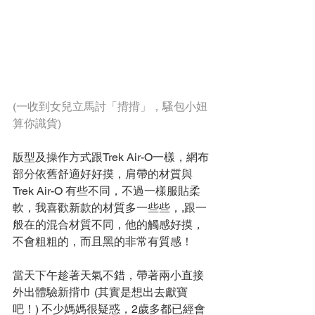
(一收到女兒立馬討「揹揹」，騷包小妞
算你識貨)
版型及操作方式跟Trek Air-O一樣，網布
部分依舊舒適好好摸，肩帶的材質與 
Trek Air-O 有些不同，不過一樣服貼柔
軟，我喜歡新款的材質多一些些，,跟一
般在的混合材質不同，他的觸感好摸，
不會粗粗的，而且黑的非常有質感！
當天下午趁著天氣不錯，帶著兩小直接
外出體驗新揹巾 (其實是想出去獻寶
吧！) 不少媽媽很疑惑，2歲多都已經會