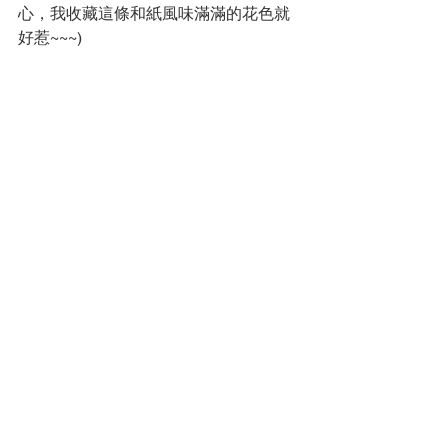
心，我收藏這條和紙風味滿滿的花色就
好惹~~~)
補充說明一下，除了新花色讓人驚艷
外，揹巾布料材質上與 Trek Air-O 有明
顯的差異喔！採用透氣軟墊的寬厚的腰