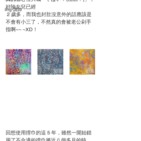
好險女兒已經 
ling-講師
 2 歲多，而我也封肚沒意外的話應該是
不會有小三了，不然真的會被老公剁手
指啊~~ ~XD！ 
回想使用揹巾的這 5 年，雖然一開始錯
用了不合適的揹巾將近八個多月的時