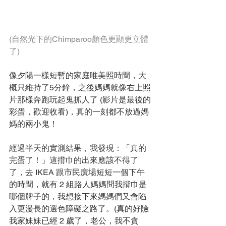
(自然光下的Chimparoo顏色更顯更立體
了)
像夕陽一樣短暫的家庭唯美照時間，大
概只維持了5分鐘，之後媽媽就像右上照
片那樣奔跑玩起鬼抓人了 (影片是最後的
彩蛋，歡迎收看)，真的一刻都不放過媽
媽的兩小鬼！
經過半天的實測結果，我發現：「真的
完蛋了！」這揹巾的出來應該不得了
了，去 IKEA 跟市民廣場短短一個下午
的時間，就有 2 組路人媽媽問我揹巾是
哪個牌子的，我想接下來媽媽們又會陷
入更漫長的選色障礙之路了。(真的好險
我家妹妹已經 2 歲了，老公，我不貪