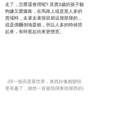
走了，怎麼還會揹呢? 其實2歲的孩子貓
狗嫌又愛爆衝，在馬路上或是逛人多的
賣場時，走著走著很容易這撞那撞的，
或是偶爾倒地耍賴，所以人多的時候揹
起來，有時逛起街來更愜意。
(同一個高度看世界，東西好像都變得
更有趣了，雖然一直被指揮東指揮西的)