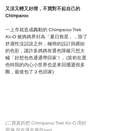
又涼又輕又好揹，不買對不起自己的 
Chimparoo 
一上市就造成轟動的 Chimparoo Trek 
Air-O 被媽媽界封為「夏日救星」，除了
舒適性沒話說之外，極簡的設計與繽紛
的色彩，讓許多媽媽有選色障礙只想大
喊「好想包色通通帶回家！」(當初在選
色時我的內心小世界也是來回擺盪很多
圈，最後包了 3 色回家)
(二寶真的把 Chimparoo Trek Air-O 用好
用滿,現在還在服役ing)