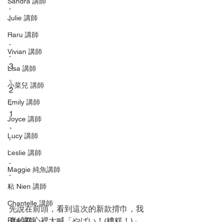
Sandra 講師
.
Julie 講師
.
.
Haru 講師
.
Vivian 講師
.
3
Lisa 講師
。
小菜兒 講師
2
。
Emily 講師
1
Joyce 講師
。
Lucy 講師
.
.
Leslie 講師
.
Maggie 純魚講師
.
.
粘 Nien 講師
Chantelle 講師
先說在前頭，看到這次的新款揹巾，我
Rita 講師
真的在心裡大喊「やばい！(糟糕！)」，