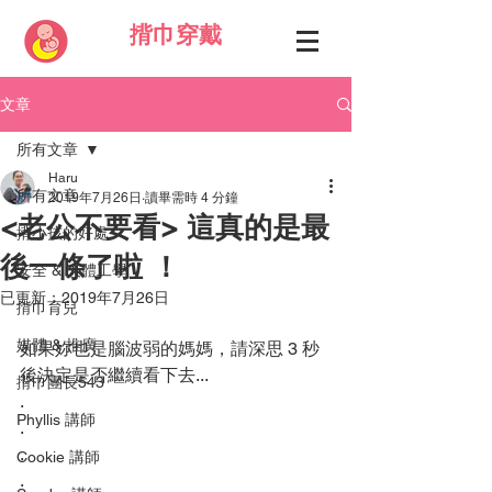
揹巾穿戴
文章
所有文章
Haru
所有文章
2019年7月26日
讀畢需時 4 分鐘
<老公不要看> 這真的是最
揹小孩的好處
後一條了啦 ！
安全 & 人體工學
已更新：
2019年7月26日
揹巾育兒
媒體 & 推廣
如果妳也是腦波弱的媽媽，請深思 3 秒
後決定是否繼續看下去...
揹巾團長543
.
Phyllis 講師
.
.
Cookie 講師
.