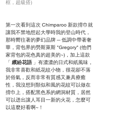
框，超級搭)
第一次看到這次 Chimparoo 新款揹巾就
讓我不禁地想起大學時我的登山時代，
那時嚮往著的夢幻品牌 ─ 低調中帶著奢
華，背包界的勞斯萊斯 "Gregory" (他們
家背包的花色真的超美的~)，加上這款
「 
繽紛花語
 」有濃濃的日式和紙風味，
我非常喜歡和紙花紋小物，很花卻不落
於俗氣，反而非常有質感又兼具療癒
性，我沒想到類似和風的花紋可以做在
揹巾上，搭配黑色系的網洞材質，居然
可以迸出讓人耳目一新的火花，怎麼可
以這麼好看啊~！