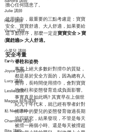
Sandra 講師
擔心任何隱患了。 
Julie 講師
使用揹巾，最重要的三點考慮是：寶寶
Haru 講師
安全、寶寶舒適、大人舒適，如果要給
Vivian 講師
這 3 點排序，那麼一定是
寶寶安全 > 寶
寶舒適 > 大人舒適。
Lisa 講師
小菜兒 講師
安全考量
Emily 講師
脊柱和姿勢
事實上絕大多數針對揹巾的質疑，
Joyce 講師
都是基於安全方面的，因為總有人
Lucy 講師
覺得，長時間使用揹巾，會對寶寶
的脊柱和姿態發育造成負面影響。
Leslie 講師
事實真是如此嗎? 其實早在上個世
Maggie 純魚講師
紀九十年代末，就已經有學者針對
粘 Nien 講師
揹巾中的嬰兒的姿態發育做過長期
追踪研究，結果發現，不管是每天
Chantelle 講師
被揹一兩個小時、還是每天被揹超
Rita 講師