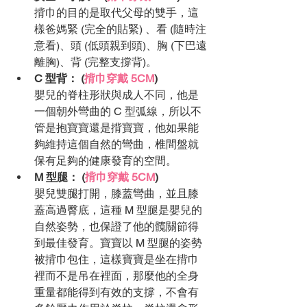
揹巾的目的是取代父母的雙手，這
樣爸媽緊 (完全的貼緊) 、看 (隨時注
意看)、頭 (低頭親到頭)、胸 (下巴遠
離胸)、背 (完整支撐背)。
C 型背： (
揹巾穿戴 5CM
)
嬰兒的脊柱形狀與成人不同，他是
一個朝外彎曲的 C 型弧線，所以不
管是抱寶寶還是揹寶寶，他如果能
夠維持這個自然的彎曲，椎間盤就
保有足夠的健康發育的空間。
M 型腿： (
揹巾穿戴 5CM
)
嬰兒雙腿打開，膝蓋彎曲，並且膝
蓋高過臀底，這種 M 型腿是嬰兒的
自然姿勢，也保證了他的髖關節得
到最佳發育。寶寶以 M 型腿的姿勢
被揹巾包住，這樣寶寶是坐在揹巾
裡而不是吊在裡面，那麼他的全身
重量都能得到有效的支撐，不會有