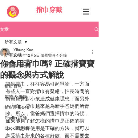
揹巾穿戴
文章
所有文章
Yihung Kuo
所有文章
2016年12月5日
讀畢需時 4 分鐘
你會用背巾嗎? 正確揹寶寶
揹小孩的好處
的觀念與方式解說
安全 & 人體工學
談到揹巾，往往容易引起爭論，一方面
揹巾育兒
有些人一直對揹巾有疑慮，怕長時間的
媒體 & 推廣
揹寶寶會對小孩造成健康隱患；而另外
一方面，揹巾越來越為新手爸媽們所青
揹巾團長543
睞。所以，當爸媽們選擇揹巾的時候，
Phyllis 講師
如果能夠了解怎樣的揹巾是正確的揹
巾、而怎樣使用是正確的方法，就可以
Cookie 講師
享受揹巾帶來的各種好處、而不需要去