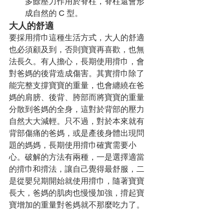
多餘壓力作用於脊柱，脊柱還會形
成自然的 C 型。
大人的舒適
要採用揹巾這種生活方式，大人的舒適
也必須顧及到，否則寶寶再喜歡，也無
法長久。有人擔心，長期使用揹巾，會
對爸媽的後背造成傷害。其實揹巾除了
能完整支撐寶寶的重量，也會纏繞在爸
媽的肩膀、後背、胯部而將寶寶的重量
分散到爸媽的全身，這對於背部的壓力
自然大大減輕。只不過，對於本來就有
背部傷痛的爸媽，或是產後身體出現問
題的媽媽，長期使用揹巾確實需要小
心。破解的方法有兩種，一是選擇適當
的揹巾和揹法，讓自己覺得最舒服，二
是從嬰兒期開始就使用揹巾，隨著寶寶
長大，爸媽的肌肉也慢慢加強，揹起寶
寶增加的重量對爸媽就不那麼吃力了。 