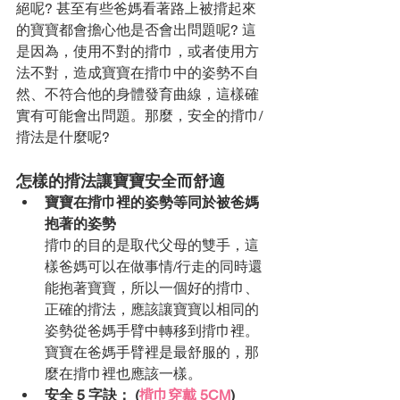
絕呢? 甚至有些爸媽看著路上被揹起來
的寶寶都會擔心他是否會出問題呢? 這
是因為，使用不對的揹巾，或者使用方
法不對，造成寶寶在揹巾中的姿勢不自
然、不符合他的身體發育曲線，這樣確
實有可能會出問題。那麼，安全的揹巾/
揹法是什麼呢? 
怎樣的揹法讓寶寶安全而舒適
寶寶在揹巾裡的姿勢等同於被爸媽
抱著的姿勢
揹巾的目的是取代父母的雙手，這
樣爸媽可以在做事情/行走的同時還
能抱著寶寶，所以一個好的揹巾、
正確的揹法，應該讓寶寶以相同的
姿勢從爸媽手臂中轉移到揹巾裡。
寶寶在爸媽手臂裡是最舒服的，那
麼在揹巾裡也應該一樣。
安全 5 字訣： (
揹巾穿戴 5CM
)