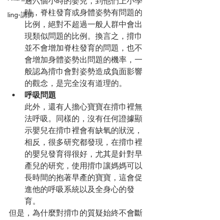
過六個小時的嬰兒，到他們上小學
時，脊柱發育或身體姿勢有問題的
ling-講師
比例，絕對不超過一般人群中會出
現類似問題的比例。換言之，揹巾
並不會增加脊柱發育的問題，也不
會增加身體姿勢出問題的機率，一
般認為揹巾會對姿勢造成負面影響
的觀念，是完全沒有道理的。
呼吸問題
此外，還有人擔心寶寶在揹巾裡無
法呼吸。同樣的，沒有任何證據顯
示嬰兒在揹巾裡會有缺氧的狀況，
相反，很多研究都發現，在揹巾裡
的嬰兒發育得很好，尤其是針對早
產兒的研究，使用揹巾讓媽媽可以
長時間的抱著早產的寶寶，這會促
進他的呼吸系統以及全身心的發
育。
但是，為什麼對揹巾的質疑始終不會斷