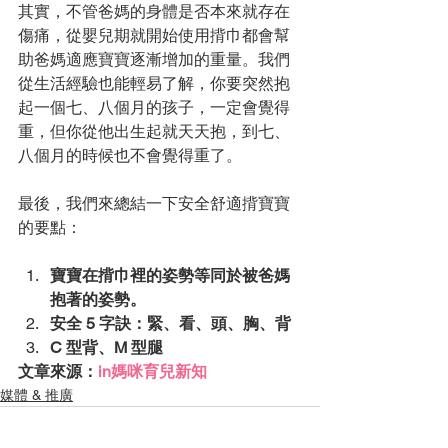
其實，不管爸媽的身體是否本來就存在
傷痛，從嬰兒期就開始使用揹巾都會幫
助爸媽適應寶寶逐漸增加的重量。我們
從生活經驗也能輕易了解，你要突然抱
起一個七、八個月的孩子，一定會覺得
重，但你從他出生起就天天抱，到七、
八個月的時候也不會覺得重了。 
最後，我們來總結一下安全舒適揹寶寶
的要點：
寶寶在揹巾裡的姿勢等同於被爸媽
抱著的姿勢。
安全 5 字訣：緊、看、頭、胸、背
C 型背、M 型腿
文章來源：
in媽咪育兒新知
媒體 & 推廣