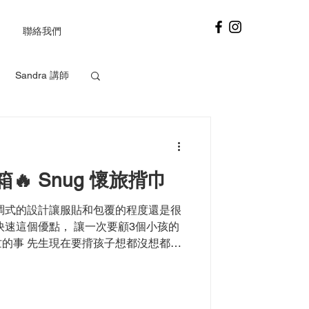
聯絡我們
Sandra 講師
eslie 講師
🔥 Snug 懷旅揹巾
調式的設計讓服貼和包覆的程度還是很
快速這個優點， 讓一次要顧3個小孩的
的事 先生現在要揹孩子想都沒想都直