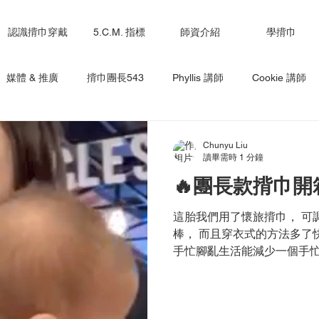
認識揹巾穿戴
5.C.M. 指標
師資介紹
學揹巾
媒體 & 推廣
揹巾團長543
Phyllis 講師
Cookie 講師
小菜兒 講師
Emily 講師
Joyce 講師
Lucy 講師
L
Chunyu Liu
讀畢需時 1 分鐘
🔥團長款揹巾開箱
ita 講師
ling-講師
這胎我們用了懷旅揹巾， 可
棒， 而且穿衣式的方法多了
手忙腳亂生活能減少一個手忙
接拿懷旅上身！