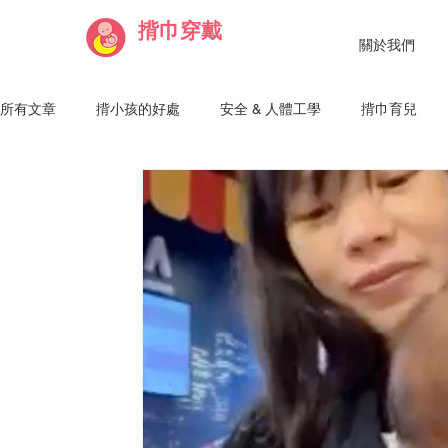
揹巾穿戴
關於我們
所有文章
揹小孩的好處
安全 & 人體工學
揹巾育兒
Julie 講師
Haru 講師
Vivian 講師
Lisa 講師
Maggie 純魚講師
粘 Nien 講師
Chantelle 講師
R