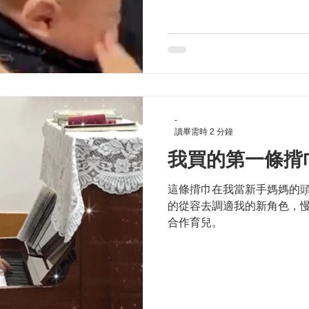
-
讀畢需時 2 分鐘
我買的第一條揹
這條揹巾在我當新手媽媽的頭
的從容去調適我的新角色，
合作育兒。