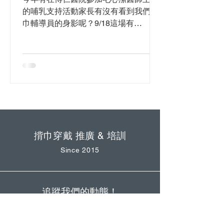
的哺乳支持活動家長有沒有看到我們揹
巾輔導員的身影呢？9/18這場有
Sandra 小魚 & Cookie 餅乾貓 輔導員的
加入，一起聽聽 Sandra 的心得 這次主
題是哺乳家庭趴趴走，除了聽毛醫師跟
媽媽們的分享，也以揹巾輔導員的身份
跟大家...
揹巾穿戴 推廣 & 培訓
Since 2015
追蹤我們的動態！