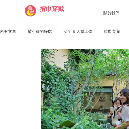
揹巾穿戴
關於我們
所有文章
揹小孩的好處
安全 & 人體工學
揹巾育兒
Julie 講師
Haru 講師
Vivian 講師
Lisa 講師
Maggie 純魚講師
粘 Nien 講師
Chantelle 講師
R