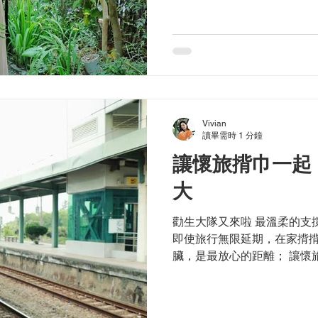
Vivian
讀畢需時 1 分鐘
讓懷旅揹巾一起
大
勸生大隊又來啦 最溫柔的支
即使旅行無限延期，在家揹揹
臟，是最放心的距離； 讓懷
一次見的寶包，一揹上沒多久
小模特協助拍攝...