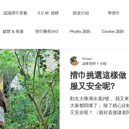
認識揹巾穿戴
5.C.M. 指標
師資介紹
學揹巾
媒體 & 推廣
揹巾團長543
Phyllis 講師
Cookie 講師
小菜兒 講師
Emily 講師
Joyce 講師
Lucy 講師
L
Vivian
讀畢需時 1 分鐘
揹巾挑選這樣做 
ita 講師
ling-講師
服又安全呢?
勸生大隊濁水溪2號， 我又
大家都悶壞了； 除了精心比
又安全呢？ （最好直接讓老闆
標： 事前檢查縫線、插釦是
怎麼揹都不順手？...