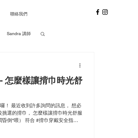
聯絡我們
Sandra 講師
eslie 講師
- 怎麼樣讓揹巾時光舒
來囉！ 最近收到許多詢問的訊息， 想必
較挑選的揹巾， 怎麼樣讓揹巾時光舒服
昏倒*喂） 符合 #揹巾穿戴安全指
否鬆脫？ 揹起來的姿勢是否符合指標？