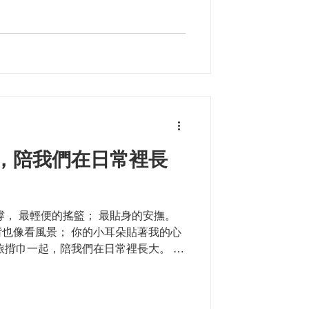
，陪我們在日常裡長
撐， 最輕便的搖籃； 最貼身的安撫。
也像看風景； 你的小耳朵貼著我的心
旅揹巾一起，陪我們在日常裡長大。 第
就睡著了呢！ 看她睡得多安穩 #感謝