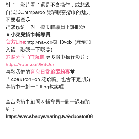
對了！影片看了還是不會操作，或想親
自試試
Chimparoo
 雙環親密揹巾的魅力
不要遲疑🤗
趕緊預約一對一揹巾輔導員上課吧😍
＃小菜兒揹巾輔導員
官方Line
:
http://nav.cx/6IH3vob  (麻煩加
入後，敲我一下哦😊)
追蹤分享
 YT頻道
更多揹巾操作影片：
https://reurl.cc/9E3Odn
喜歡我們的
育兒日常
追蹤粉專
💚
「
Zoe&PonPon 花哈噴」
也會不定期分
享揹巾一對一Fitting教案喔
全台灣揹巾顧問＆輔導員一對一課程預
約
：
https://www.babywearing.tw/educator06
us
你們看～寶寶上課時躁動了１小時😢