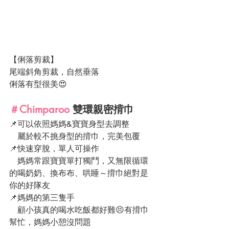
【俐落剪裁】
尾端斜角剪裁，自然垂落
俐落有型很美😍
＃Chimparoo
 雙環親密揹巾
📌可以依照媽媽&寶寶身型去調整
    屬於較不挑身型的揹巾，完美包覆
📌快速穿脫，單人可操作
    媽媽常跟寶寶單打獨鬥，又無限循環
的喝奶奶、換布布、哄睡～揹巾絕對是
你的好隊友
📌媽媽的第三隻手
    顧小孩真的喝水吃飯都好難😣有揹巾
幫忙，媽媽小憩沒問題