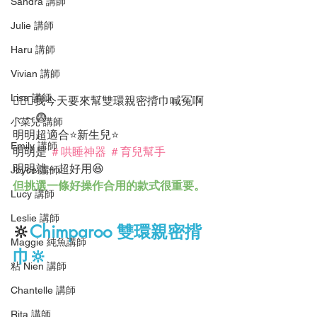
Sandra 講師
Julie 講師
Haru 講師
Vivian 講師
Lisa 講師
🙋🏻‍♀️我今天要來幫雙環親密揹巾喊冤啊
～～😨
小菜兒 講師
明明超適合
⭐️
新生兒⭐️
Emily 講師
明明是 
＃哄睡神器
＃育兒幫手
明明就～超好用😆  
Joyce 講師
但挑選一條好操作合用的款式很重要。
Lucy 講師
Leslie 講師
🔆
Chimparoo 雙環親密揹
Maggie 純魚講師
巾🔆
粘 Nien 講師
Chantelle 講師
Rita 講師