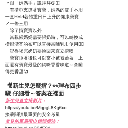
📌跟「媽媽手」說拜拜👋🏻
    有揹巾支撐著寶寶，媽媽的雙手不用
一直Hold著體重日日上升的健康寶寶
📌一條三用
    除了揹寶寶以外
    當親餵媽媽需要餵奶時，可以轉換成
橫揹漂亮的布可以直接當哺乳巾使用👍🏼
    記得喝完奶奶要換回來直立揹噢！
    寶寶睡著後也可以當小被被蓋著，上
面還有寶寶最愛的媽咪香香味道～會睡
得更香甜🥰
 🎥新生兒怎麼揹？👀理布四步
驟 仔細看～答案在裡面
新生兒直立揹影片
：
https://youtu.be/MqpgL8Kg6xo
接著閱讀最重要的安全考量
常見的單肩揹巾錯誤揹法
：