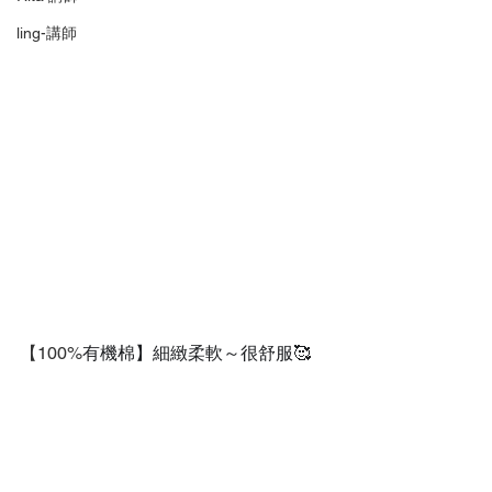
ling-講師
【100%
有機棉】細緻柔軟～很舒服🥰