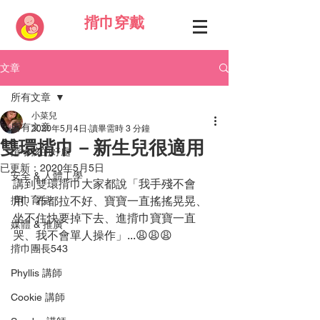
揹巾穿戴
文章
所有文章
小菜兒
所有文章
2020年5月4日
讀畢需時 3 分鐘
雙環揹巾－新生兒很適用
揹小孩的好處
已更新：
2020年5月5日
安全 & 人體工學
講到雙環揹巾大家都說「我手殘不會
揹巾育兒
用、布都拉不好、寶寶一直搖搖晃晃、
坐不住快要掉下去、進揹巾寶寶一直
媒體 & 推廣
哭、我不會單人操作」
...😩😩😩
揹巾團長543
Phyllis 講師
Cookie 講師