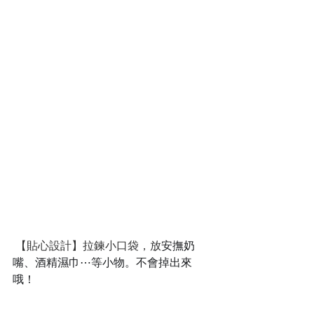
 【貼心設計】拉鍊小口袋，放
安撫奶
嘴、酒精濕巾⋯等小物。不會掉出來
哦！