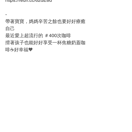
https://reurl.cc/62dE8d
-
帶著寶寶，媽媽辛苦之餘也要好好療癒
自己
最近愛上超流行的 ＃400次咖啡
揹著孩子也能好好享受一杯焦糖奶蓋咖
啡☕️好幸福🧡