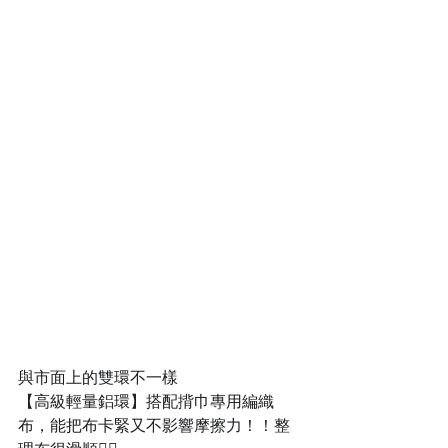
與市面上的雙環不一樣
【高級輕量鋁環】搭配揹巾專用編織
布，能把布卡緊又不影響摩擦力！！整