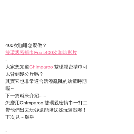
400次咖啡怎麼做？
雙環親密揹巾Feat.400次咖啡影片
-
大家想知道
Chimparoo
 雙環親密揹巾可
以背到幾公斤嗎？
其實它也非常適合活潑亂跳的幼童時期
喔～
下一篇就來介紹......
怎麼用
Chimparoo
 雙環親密揹巾一打二
帶他們出去玩😉還能陪姊姊玩遊戲喔！
下次見～掰掰
-