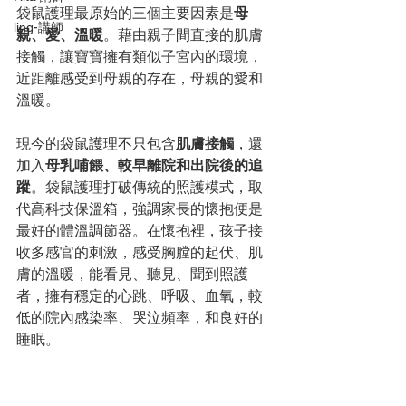
袋鼠護理最原始的三個主要因素是
母
ling-講師
親、愛、溫暖
。藉由親子間直接的肌膚
接觸，讓寶寶擁有類似子宮內的環境，
近距離感受到母親的存在，母親的愛和
溫暖。
現今的袋鼠護理不只包含
肌膚接觸
，還
加入
母乳哺餵、較早離院和出院後的追
蹤
。袋鼠護理打破傳統的照護模式，取
代高科技保溫箱，強調家長的懷抱便是
最好的體溫調節器。在懷抱裡，孩子接
收多感官的刺激，感受胸膛的起伏、肌
膚的溫暖，能看見、聽見、聞到照護
者，擁有穩定的心跳、呼吸、血氧，較
低的院內感染率、哭泣頻率，和良好的
睡眠。