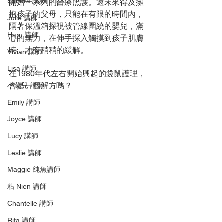
Sandra 講師
開始一系列的醫療照護。還未來得及擁
抱孩子的父母，只能在有限的時間內，
Julie 講師
隔著保溫箱探視被管線圍繞的嬰兒，滿
Haru 講師
心的無力，在伸手探入觸摸到孩子肌膚
時，才有稍稍的緩解。
Vivian 講師
Lisa 講師
在1980年代左右開始興起的袋鼠護理，
會是一個解方嗎？
小菜兒 講師
Emily 講師
Joyce 講師
Lucy 講師
Leslie 講師
Maggie 純魚講師
粘 Nien 講師
Chantelle 講師
Rita 講師