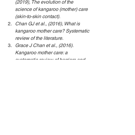
(2019), The evolution of the 
science of kangaroo (mother) care 
(skin-to-skin contact).
Chan GJ et al., (2016), What is 
kangaroo mother care? Systematic 
review of the literature.
Grace J Chan et al., (2016). 
Kangaroo mother care: a 
systematic review of barriers and 
enablers.
Mu PF et al., (2019). Experiences 
of parents providing kangaroo care 
to a premature infant: A qualitative 
systematic review.
Montealegre-Pomar A et al., 
(2020). Systematic review and 
meta-analysis suggest that 
Kangaroo position protects against 
apnea of prematurity.