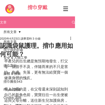
揹巾穿戴
文章
所有文章
2020年4月23日
讀畢需時 3 分鐘
所有文章
認識袋鼠護理。揹巾應用如
揹小孩的好處
何可能？
安全 & 人體工學
早產兒的出生總是無預期地發生，打父
揹巾育兒
母一個措手不及，伴隨而來的不只是害
怕、焦慮、失落，更有無法給寶寶一個
媒體 & 推廣
健康身體的愧疚。
揹巾團長543
雪上加霜的是，在父母還未深刻認知到
Phyllis 講師
自己的新角色前，寶寶往往一出生便被
Cookie 講師
迫與父母分離，送往新生兒加護病房，