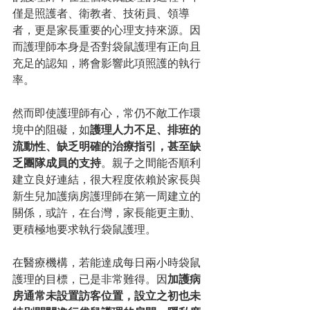
僅是照護者、衛教者、技術員、領導
者，更是家長重要的心理支持來源。因
而護理師本身是否對袋鼠護理有正向且
充足的認知，將會影響此項照護的執行
率。
然而即使護理師有心，常仍不敵工作環
境中的阻礙，如
護理人力不足、排班的
流動性、缺乏明確的治療指引，甚至缺
乏團隊成員的支持
。親子之間能否順利
建立良好連結，很大程度依賴於家長與
新生兒加護病房護理師在第一周建立的
關係，或許，在台灣，家長能更主動、
更積極地要求執行袋鼠護理。
在醫療機構，若能達成每日兩小時袋鼠
護理的目標，已是非常難得。因
加護病
房通常未設置訪客位置，設立之初也未