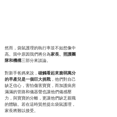
然而，袋鼠護理的執行率並不如想像中
高。箇中原因我們將分為
家長、照護團
隊和機構
三部分來談論。
對新手爸媽來說，
碰觸看起來脆弱萬分
的早產兒是一個巨大挑戰
，他們對自己
缺乏信心，害怕傷害寶寶，而加護病房
滿滿的管路和儀器聲也讓他們備感壓
力，與寶寶的分離，更讓他們缺乏親職
的體驗。若在這時貿然提出袋鼠護理，
家長將難以接受。