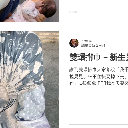
小菜兒
讀畢需時 3 分鐘
雙環揹巾－新生
講到雙環揹巾大家都說「我
搖晃晃、坐不住快要掉下去
作」...😩😩😩 🙋🏻‍♀
適合⭐️新生兒⭐️ 明明是 ＃哄