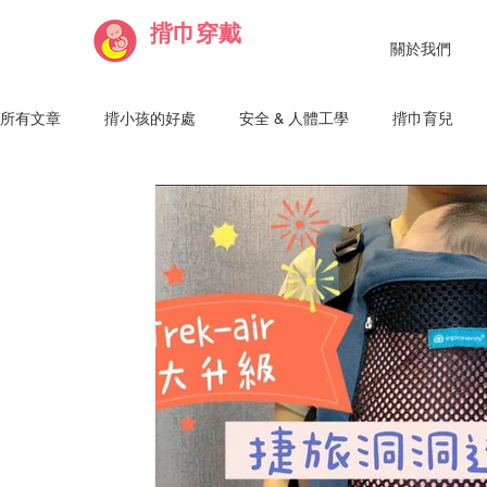
揹巾穿戴
關於我們
所有文章
揹小孩的好處
安全 & 人體工學
揹巾育兒
Julie 講師
Haru 講師
Vivian 講師
Lisa 講師
Maggie 純魚講師
粘 Nien 講師
Chantelle 講師
R