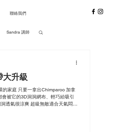
聯絡我們
Sandra 講師
eslie 講師
氣揹帶大升級
課的家庭 只要一拿出Chimparoo 加拿
都會被它的3D洞洞網布、輕巧給吸引
洞透氣很涼爽￼ 超級無敵適合天氣悶熱
艙）包覆超好，很好拍...