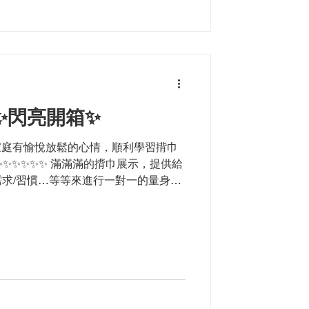
✨閃亮開箱✨
的家庭有愉悅放鬆的心情，順利學習揹巾
✨✨✨✨✨✨ 滿滿滿的揹巾展示，提供給
求/習慣…等等來進行一對一的量身調
們需要您填寫表單...