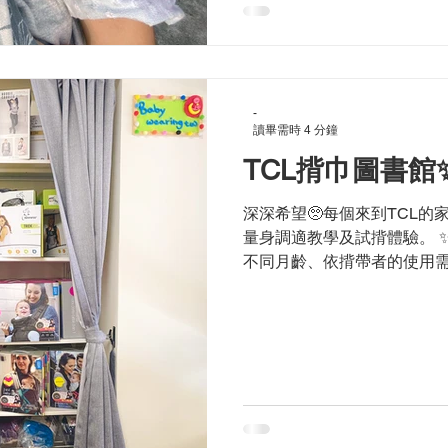
-
讀畢需時 4 分鐘
TCL揹巾圖書館
深深希望🥺每個來到TCL
量身調適教學及試揹體驗。 
不同月齡、依揹帶者的使用需
適試揹體驗。 預約上課前，我