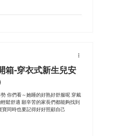
巾 開箱-穿衣式新生兒安
）
勢 你們看～她睡的好熟好舒服呢 穿戴
輕鬆舒適 願辛苦的家長們都能夠找到
寶寶同時也要記得好好照顧自己