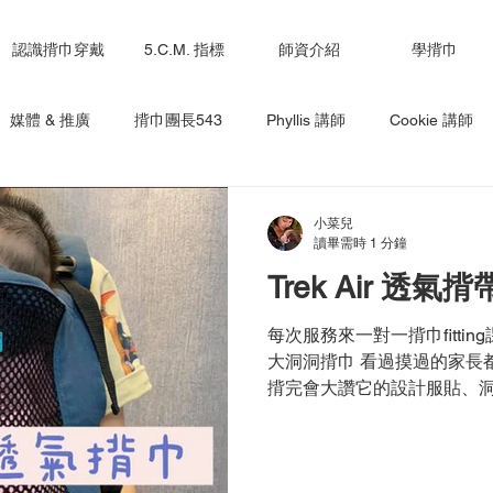
認識揹巾穿戴
5.C.M. 指標
師資介紹
學揹巾
媒體 & 推廣
揹巾團長543
Phyllis 講師
Cookie 講師
小菜兒 講師
Emily 講師
Joyce 講師
Lucy 講師
L
小菜兒
讀畢需時 1 分鐘
Trek Air 透
ita 講師
ling-講師
每次服務來一對一揹巾fitting
大洞洞揹巾 看過摸過的家長
揹完會大讚它的設計服貼、洞
的南部呀 寶寶的屁（坐）股（