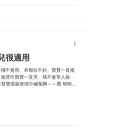
兒很適用
手殘不會用、布都拉不好、寶寶一直搖
、進揹巾寶寶一直哭、我不會單人操
️我今天要來幫雙環親密揹巾喊冤啊～～😨 明明超
睡神器 ＃育兒幫手 明明就～超好用😆...