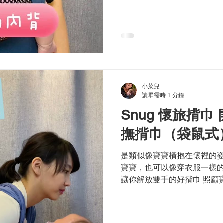
小菜兒
讀畢需時 1 分鐘
Snug 懷旅揹
撫揹巾（袋鼠式
是類似像寶寶橫抱在懷裡的姿
寶寶，也可以像穿衣服一樣的
讓你解放雙手的好揹巾 照顧